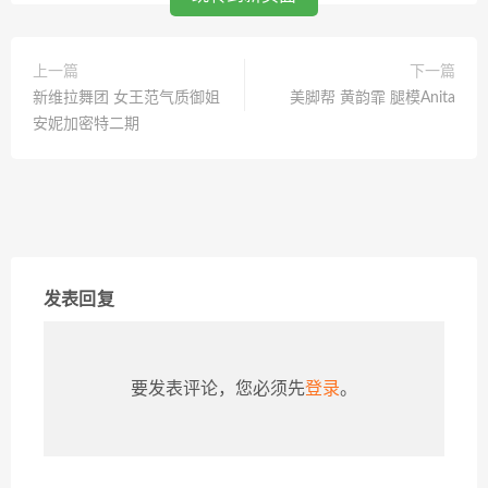
上一篇
下一篇
新维拉舞团 女王范气质御姐
美脚帮 黄韵霏 腿模Anita
安妮加密特二期
发表回复
要发表评论，您必须先
登录
。