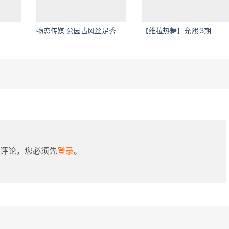
物恋传媒 公园古风丝足秀
【维拉热舞】允熙 3期
评论，您必须先
登录
。