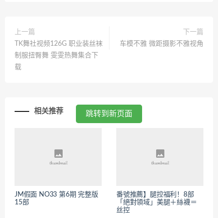
上一篇
下一篇
TK舞社视频126G 职业装丝袜
车模不雅 微距摄影不雅视角
制服扭臀舞 雯雯热舞集合下
载
相关推荐
跳转到新页面
JM假面 NO33 第6期 完整版
番號推薦】腿控福利！8部
15部
「絕對領域」美腿＋絲襪＝
丝控