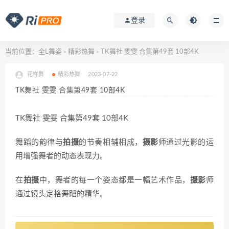
登录
当前位置：
全L舞姿
精彩热舞
TK舞社 雯雯 合集第49套 10部4K
>
>
花样舞
精彩热舞
2023-07-22
TK舞社 雯雯 合集第49套 10部4K
TK舞社 雯雯 合集第49套 10部4K
舞蹈的韵律与
拍摄
的节奏相辅相成，
摄影
师通过光影的运
用增强舞者的动态表现力。
在
拍摄
中，舞者的每一个姿态都是一幅艺术作品，
摄影
师
通过镜头定格舞蹈的精华。