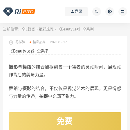
登录
当前位置：
全L舞姿
精彩热舞
《BeautyLeg》全系列
>
>
花样舞
精彩热舞
2023-05-17
《BeautyLeg》全系列
摄影
与
舞蹈
的结合捕捉到每一个舞者的灵动瞬间，展现动
作背后的美与力量。
舞蹈与
摄影
的结合，不仅仅是视觉艺术的展现，更是情感
与力量的传递，
拍摄
中充满了张力。
免费