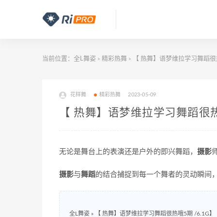
当前位置：
全L舞姿
精彩热舞
【 热舞】语梦维拉学习舞蹈很热哦
>
>
花样舞
精彩热舞
2023-05-09
【 热舞】语梦维拉学习舞蹈很热哦
无论是舞台上的表演还是户外的即兴舞蹈，
摄影
摄影
与
舞蹈
的结合捕捉到每一个舞者的灵动瞬间
全L舞姿
»
【 热舞】语梦维拉学习舞蹈很热哦5期 /6.1G】