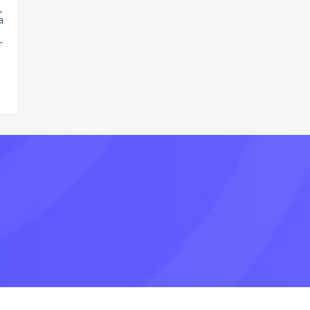
L
a
-
y