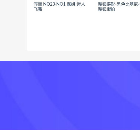
假面 NO23-NO1 御姐 迷人
魔镜摄影-黑色比基尼
飞舞
魔镜街拍