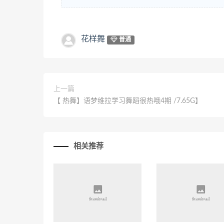
花样舞
普通
上一篇
【 热舞】语梦维拉学习舞蹈很热哦4期 /7.65G】
相关推荐