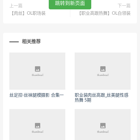
跳转到新页面
上一篇
下一篇
【肉丝】OL职场装
【职业高跟热舞】OL白领装
相关推荐
丝足控-丝袜腿模摄影 合集一
职业装肉丝高跟_丝美腿性感
热舞 5期