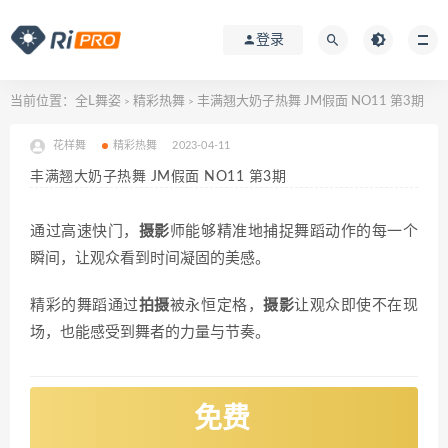
登录
当前位置：
全L舞姿
精彩热舞
丰满翘大奶子热舞 JM假面 NO11 第3期
>
>
花样舞
精彩热舞
2023-04-11
丰满翘大奶子热舞 JM假面 NO11 第3期
通过高速快门，
摄影
师能够精准地捕捉舞蹈动作的每一个
瞬间，让观众看到时间凝固的美感。
精彩的舞蹈通过
拍摄
被永恒定格，
摄影
让观众即使不在现
场，也能感受到舞者的力量与节奏。
免费