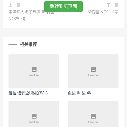
上一篇
下一篇
跳转到新页面
丰满翘大奶子热舞 JM假面
JM假面 NO11 3期
NO29 3期
相关推荐
维拉 语梦全L私拍3V-3
魚柒 魚 柒 4K