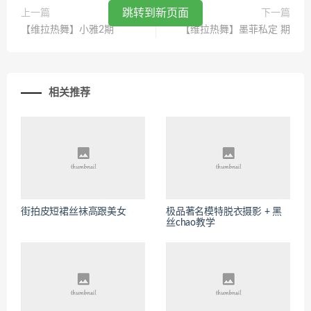
跳转到新页面
上一篇
下一篇
【维拉热舞】小雅2期
【维拉热舞】墨菲私定 期
相关推荐
街拍皮短裙丝袜高跟美女
极品著名模特脱衣摄影 + 黑
丝chao教学