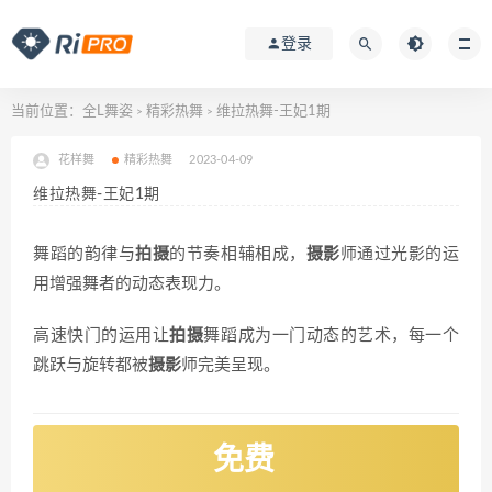
登录
当前位置：
全L舞姿
精彩热舞
维拉热舞-王妃1期
>
>
花样舞
精彩热舞
2023-04-09
维拉热舞-王妃1期
舞蹈的韵律与
拍摄
的节奏相辅相成，
摄影
师通过光影的运
用增强舞者的动态表现力。
高速快门的运用让
拍摄
舞蹈成为一门动态的艺术，每一个
跳跃与旋转都被
摄影
师完美呈现。
免费