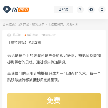
登录
当前位置：
全L舞姿
精彩热舞
【维拉热舞】允熙2期
>
>
花样舞
精彩热舞
2023-04-09
【维拉热舞】允熙2期
无论是舞台上的表演还是户外的即兴舞蹈，
摄影
师都能捕
捉到舞者的灵魂，通过镜头传递情感。
高速快门的运用让
拍摄
舞蹈成为一门动态的艺术，每一个
跳跃与旋转都被
摄影
师完美呈现。
免费