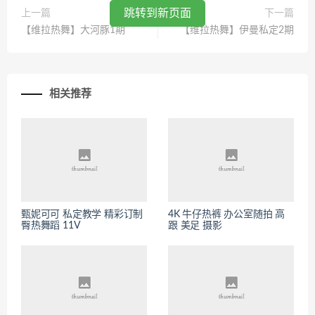
跳转到新页面
上一篇
下一篇
【维拉热舞】大河豚1期
【维拉热舞】伊曼私定2期
相关推荐
甄妮可可 私定教学 精彩订制
4K 牛仔热裤 办公室随拍 高
臀热舞蹈 11V
跟 美足 摄影