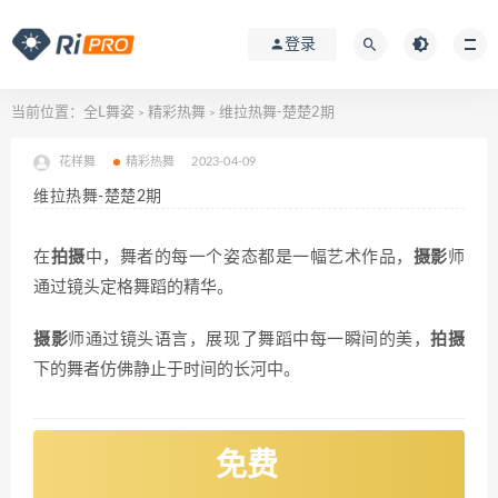
登录
当前位置：
全L舞姿
精彩热舞
维拉热舞-楚楚2期
>
>
花样舞
精彩热舞
2023-04-09
维拉热舞-楚楚2期
在
拍摄
中，舞者的每一个姿态都是一幅艺术作品，
摄影
师
通过镜头定格舞蹈的精华。
摄影
师通过镜头语言，展现了舞蹈中每一瞬间的美，
拍摄
下的舞者仿佛静止于时间的长河中。
免费