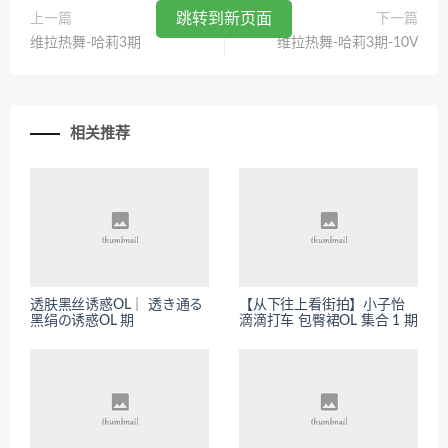
跳转到新页面
上一篇
下一篇
维拉热舞-哈莉3期
维拉热舞-哈莉3期-10V
相关推荐
透肤黑丝诱惑OL｜ 透き通る
【从下往上看街拍】小子怡
黑绢の诱惑OL 期
滴滴打车 包臀裙OL 集合 1 期