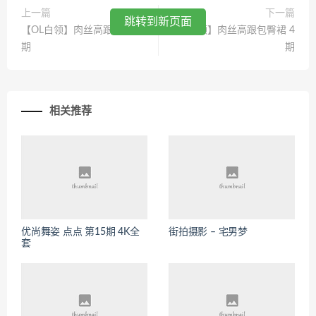
上一篇
下一篇
跳转到新页面
【OL白领】肉丝高跟包臀裙 2
【OL白领】肉丝高跟包臀裙 4
期
期
相关推荐
优尚舞姿 点点 第15期 4K全
街拍摄影 – 宅男梦
套