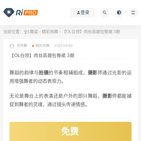
登录
当前位置：
全L舞姿
精彩热舞
【OL白领】肉丝高跟包臀裙 3期
>
>
花样舞
精彩热舞
2023-04-03
【OL白领】肉丝高跟包臀裙 3期
舞蹈的韵律与
拍摄
的节奏相辅相成，
摄影
师通过光影的运
用增强舞者的动态表现力。
无论是舞台上的表演还是户外的即兴舞蹈，
摄影
师都能捕
捉到舞者的灵魂，通过镜头传递情感。
免费