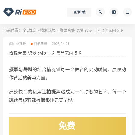
登录
当前位置：
全L舞姿
精彩热舞
热舞合集 语梦 svip一期 黑丝无内 5期
>
>
花样舞
精彩热舞
2023-04-01
热舞合集 语梦 svip一期 黑丝无内 5期
摄影
与
舞蹈
的结合捕捉到每一个舞者的灵动瞬间，展现动
作背后的美与力量。
高速快门的运用让
拍摄
舞蹈成为一门动态的艺术，每一个
跳跃与旋转都被
摄影
师完美呈现。
免费