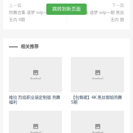
上一篇
下一篇
跳转到新页面
热舞合集 语梦 svip一期 黑丝
热舞合集 语梦 svip一期 黑丝
无内 4期
无内 期
相关推荐
维拉 烈焰职业装定制版 热舞
【包臀裙】4K 黑丝御姐热舞
福利
5期