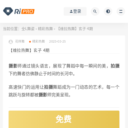
登录
当前位置：
全L舞姿
精彩热舞
【维拉热舞】玄子 4期
>
>
花样舞
精彩热舞
2023-03-25
【维拉热舞】玄子 4期
摄影
师通过镜头语言，展现了舞蹈中每一瞬间的美，
拍摄
下的舞者仿佛静止于时间的长河中。
高速快门的运用让
拍摄
舞蹈成为一门动态的艺术，每一个
跳跃与旋转都被
摄影
师完美呈现。
免费