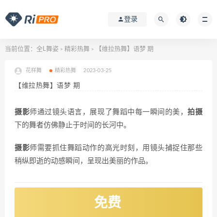
登录
当前位置：
全L舞姿
精彩热舞
【维拉热舞】语梦 期
>
>
花样舞
精彩热舞
2023-03-25
【维拉热舞】语梦 期
摄影
师通过镜头语言，展现了舞蹈中每一瞬间的美，
拍摄
下的舞者仿佛静止于时间的长河中。
摄影
师需要抓住舞蹈动作的高光时刻，用镜头捕捉住那些
稍纵即逝的动感瞬间，呈现出美丽的作品。
免费